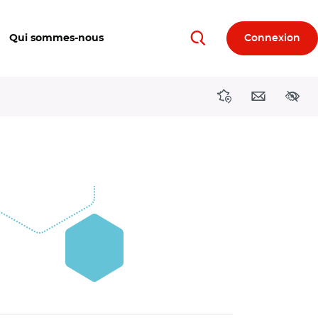
Qui sommes-nous
Connexion
Rechercher
Directions région
Contact
Acces