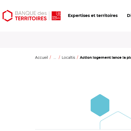
Aller
Aller
Ouvrir
Expertises et territoires
D
au
au
les
contenu
menu
outils
principal
principal
d'accessibilité
Accueil
...
Localtis
Action logement lance la pl