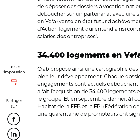
de déposer des dossiers à vocation nation
déboucher sur un partenariat avec une s
en Vefa (vente en état futur d’achèvemen
d’Action logement qui entend ainsi contr
salariés des entreprises".
34.400 logements en Vefa
Lancer
Olab propose ainsi une cartographie des 
l'impression
bien leur développement. Chaque dossier e
engagements contractuels débouchant sur
Lancer l'impression
a fait l’acquisition de 34.400 logements
le groupe. Et en septembre dernier, à l’
Partager
Habitat de la FFB et la FPI (Fédération 
sur
une quarantaine de promoteurs ont signé
Partager cette page sur Facebook
Partager cette page sur Linkedin