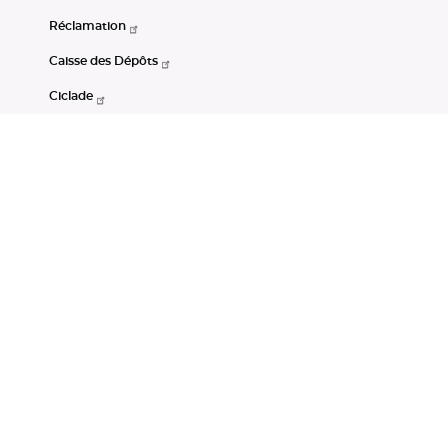
Réclamation
Caisse des Dépôts
Ciclade
CDC-Net
Consignations
Portail Open Data CDC
Restez connectés
LinkedIn
Youtube
Instagram
RSS
Mentions légales
CGU
Données personnelles
Accessibilité : non conforme
DSP2