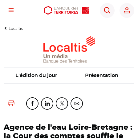
Menu
Aller
Aller
Ouvrir
Rechercher
au
au
les
contenu
menu
outils
Localtis
principal
principal
d'accessibilité
L'édition du jour
Présentation
Lancer l'impression
Partager cette page sur Facebook
Partager cette page sur Linkedin
Partager cette page sur Twitter
Partager cette page sur Co
Agence de l'eau Loire-Bretagne :
la Cour des comptes souffle le