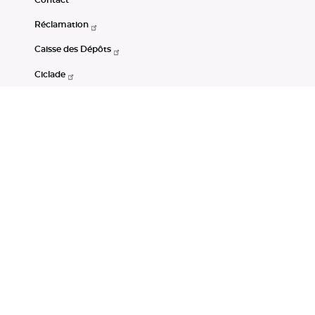
Réclamation
Caisse des Dépôts
Ciclade
CDC-Net
Consignations
Portail Open Data CDC
Restez connectés
LinkedIn
Youtube
Instagram
RSS
Mentions légales
CGU
Données personnelles
Accessibilité : non conforme
DSP2