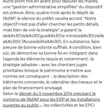
Autre point mis en avant pour rassurer les maires,
une "gestion administrative simplifiée" du dispositif
est prévue. Ainsi, quatre mois après le dépôt de
l'Ad'AP, le silence du préfet vaudra accord. "Notre
objectif n'est pas d'aller chercher les petits détails,
mais bien de voir la stratégie", a garanti la
de&#x301;le&#x301;gue&#x301;e ministe&#x301;rielle
a&#x300; l'Accessibilite&#x301;. En substance, faire
preuve de bonne volonté suffirait. A condition, bien
sûr, de démontrer sa bonne foi en intégrant dans
l'agenda les éléments requis et notamment : la
stratégie adoptée – avec les chantiers jugés
prioritaires lorsque le patrimoine à mettre aux
normes est conséquent -, la description des
bâtiments concernés, le calendrier des travaux et le
plan de financement envisagé.
Selon le
décret du 5 novembre 2014 précisant le
contenu de l'Ad'AP pour les ERP et les installations
ouvertes au public
, les collectivités et les EPCI