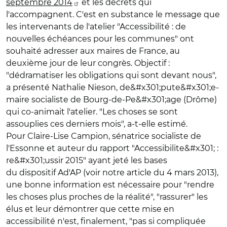
septembre 2014
et les décrets qui
l'accompagnent. C'est en substance le message que
les intervenants de l'atelier "Accessibilité : de
nouvelles échéances pour les communes" ont
souhaité adresser aux maires de France, au
deuxième jour de leur congrès. Objectif :
"dédramatiser les obligations qui sont devant nous",
a présenté Nathalie Nieson, de&#x301;pute&#x301;e-
maire socialiste de Bourg-de-Pe&#x301;age (Drôme)
qui co-animait l'atelier. "Les choses se sont
assouplies ces derniers mois", a-t-elle estimé.
Pour Claire-Lise Campion, sénatrice socialiste de
l'Essonne et auteur du rapport "Accessibilite&#x301; :
re&#x301;ussir 2015" ayant jeté les bases
du dispositif Ad'AP (voir notre article du 4 mars 2013),
une bonne information est nécessaire pour "rendre
les choses plus proches de la réalité", "rassurer" les
élus et leur démontrer que cette mise en
accessibilité n'est, finalement, "pas si compliquée