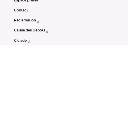
Espace presse
Contact
Réclamation
Caisse des Dépôts
Ciclade
CDC-Net
Consignations
Portail Open Data CDC
Restez connectés
LinkedIn
Youtube
Instagram
RSS