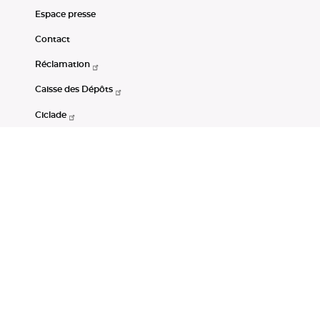
Espace presse
Contact
Réclamation
Caisse des Dépôts
Ciclade
CDC-Net
Consignations
Portail Open Data CDC
Restez connectés
LinkedIn
Youtube
Instagram
RSS