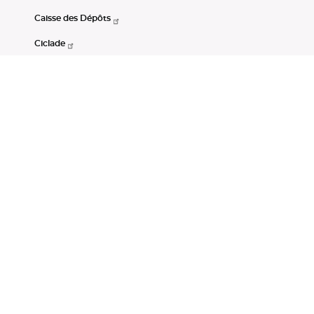
Caisse des Dépôts
Ciclade
CDC-Net
Consignations
Portail Open Data CDC
Restez connectés
LinkedIn
Youtube
Instagram
RSS
Mentions légales
CGU
Données personnelles
Accessibilité : non conforme
DSP2
Instruments financiers
Gestion des cookies