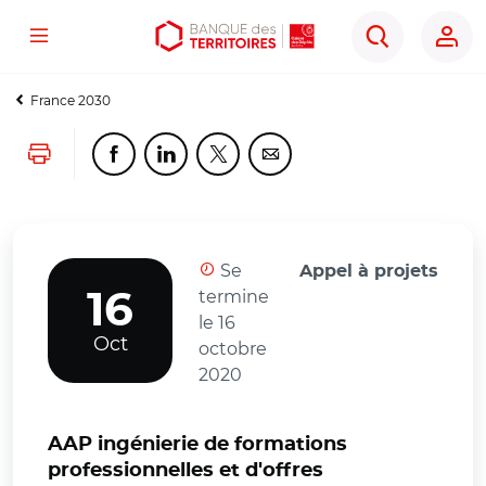
Menu
Aller
Aller
Ouvrir
Rechercher
au
au
les
contenu
menu
outils
France 2030
principal
principal
d'accessibilité
Lancer l'impression
Partager cette page sur Facebook
Partager cette page sur Linkedin
Partager cette page sur Twitter
Partager cette page sur Co
Se
Appel à projets
termine
16
le 16
Oct
octobre
2020
AAP ingénierie de formations
professionnelles et d'offres