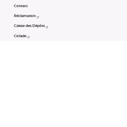
Contact
Réclamation
Caisse des Dépôts
Ciclade
CDC-Net
Consignations
Portail Open Data CDC
Restez connectés
LinkedIn
Youtube
Instagram
RSS
Mentions légales
CGU
Données personnelles