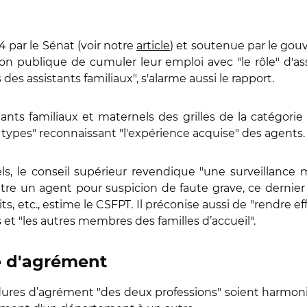
 par le Sénat (voir notre
article
) et soutenue par le gou
ion publique de cumuler leur emploi avec "le rôle" d'ass
es assistants familiaux", s'alarme aussi le rapport.
stants familiaux et maternels des grilles de la catégori
 types" reconnaissant "l'expérience acquise" des agents.
els, le conseil supérieur revendique "une surveillance 
ntre un agent pour suspicion de faute grave, ce dernier
, etc., estime le CSFPT. Il préconise aussi de "rendre effe
 et "les autres membres des familles d’accueil".
e d'agrément
ures d’agrément "des deux professions" soient harmonis