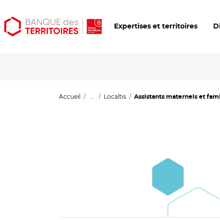
Aller
Aller
Ouvrir
Expertises et territoires
D
au
au
les
contenu
menu
outils
principal
principal
d'accessibilité
Accueil
...
Localtis
Assistants maternels et famil