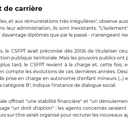
de carrière
es, et aux rémunérations très irrégulières", observe auss
ns leur administration, ils sont inexistants. "L'isolemen
sont davantage diplômés que par le passé - n'arrangeant rie
, le CSFPT avait préconisé dès 2006 de titulariser ceu
tion publique territoriale. Mais les pouvoirs publics ont 
 plus tard, le CSFPT revient à la charge et, cette fois
en compte les évolutions de ces dernières années. Dés
e prise en charge en autonomie d'enfant mineurs (…) e
 catégorie B", indique l'instance de dialogue social.
iale offrirait "une stabilité financière" et "un dérouleme
sage "un droit d'option" : les agents concernés seraient 
ours sur titre serait organisé pour recruter les nouveaux a