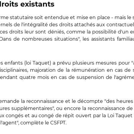
roits existants
e statutaire soit entendue et mise en place - mais le ser
ternels de l'intégralité des droits attachés aux contrac
 de ces droits leur sont déniés, comme la possibilité d'u
"Dans de nombreuses situations", les assistants famili
des enfants (loi Taquet) a prévu plusieurs mesures pour "
disciplinaires, majoration de la rémunération en cas de 
pendant quatre mois en cas de suspension de l'agrément
e demande la reconnaissance et le décompte "des heures t
eures supplémentaires", ou encore la reconnaissance de
it aux congés et au congé de répit ouvert par la Loi Taqu
l'agent", complète le CSFPT.