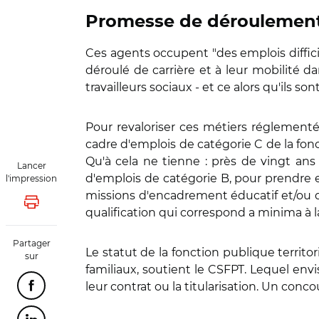
Promesse de déroulement 
Ces agents occupent "des emplois difficil
déroulé de carrière et à leur mobilité da
travailleurs sociaux - et ce alors qu'ils 
Pour revaloriser ces métiers réglementés
cadre d'emplois de catégorie C de la fonc
Qu'à cela ne tienne : près de vingt ans
Lancer
d'emplois de catégorie B, pour prendre 
l'impression
missions d'encadrement éducatif et/ou d
Lancer l'impression
qualification qui correspond a minima à la
Partager
Le statut de la fonction publique territor
sur
familiaux, soutient le CSFPT. Lequel envi
leur contrat ou la titularisation. Un conc
Partager cette page sur Facebook