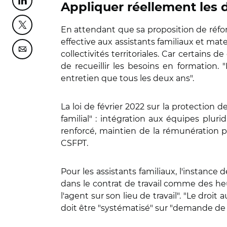
Partager cette page sur Linkedin
Appliquer réellement les d
Partager cette page sur Twitter
En attendant que sa proposition de réform
effective aux assistants familiaux et ma
Partager cette page sur Courriel
collectivités territoriales. Car certains
de recueillir les besoins en formation. 
entretien que tous les deux ans".
La loi de février 2022 sur la protection 
familial" : intégration aux équipes pluri
renforcé, maintien de la rémunération 
CSFPT.
Pour les assistants familiaux, l'instanc
dans le contrat de travail comme des h
l'agent sur son lieu de travail". "Le dro
doit être "systématisé" sur "demande de 