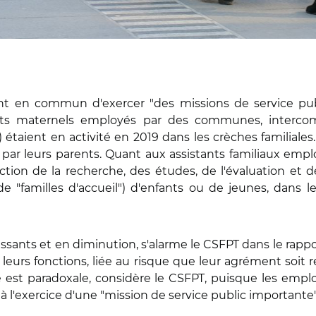
ont en commun d'exercer "des missions de service pu
istants maternels employés par des communes, inter
étaient en activité en 2019 dans les crèches familiale
 par leurs parents. Quant aux assistants familiaux empl
tion de la recherche, des études, de l'évaluation et de
e "familles d'accueil") d'enfants ou de jeunes, dans
llissants et en diminution, s'alarme le CSFPT dans le rappo
leurs fonctions, liée au risque que leur agrément soit r
 est paradoxale, considère le CSFPT, puisque les empl
à l'exercice d'une "mission de service public importante"