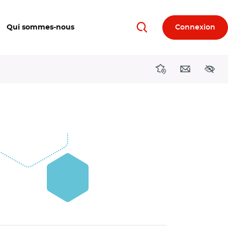
Qui sommes-nous
Connexion
Rechercher
Directions région
Contact
Acces