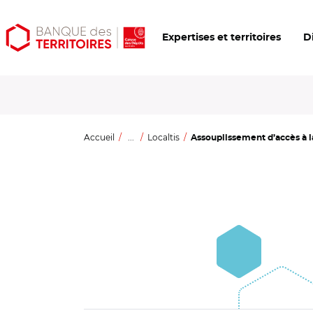
Aller
Aller
Ouvrir
Expertises et territoires
D
au
au
les
contenu
menu
outils
principal
principal
d'accessibilité
Accueil
...
Localtis
Assouplissement d’accès à la 