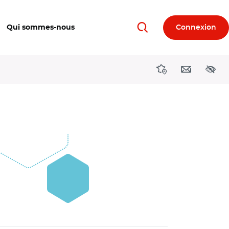
Qui sommes-nous
Connexion
Rechercher
Directions région
Contact
Acces