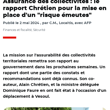
Assurance des collectivités : le
rapport Chrétien pour la mise en
place d'un "risque émeutes"
Publié le
2 mai 2024
par
C.M., Localtis, avec AFP
Finances et fiscalité, Sécurité
La mission sur l'assurabilité des collectivités
territoriales remettra son rapport au
gouvernement dans les prochaines semaines. Un
rapport dont une partie des constats et
recommandations sont déjà connus. Son co-
auteur, Alain Chrétien, et la ministre déléguée
Dominique Faure en ont fait état à l'occasion d'un
déplacement à Vesoul.
© @FaureDominique/ Alain Chrétien et Dominique Faure
à la mairie de Vesoul