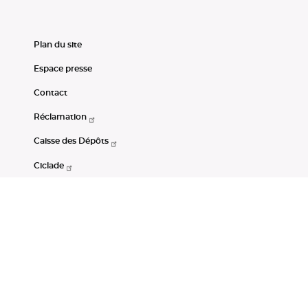
Plan du site
Espace presse
Contact
Réclamation
Caisse des Dépôts
Ciclade
CDC-Net
Consignations
Portail Open Data CDC
Restez connectés