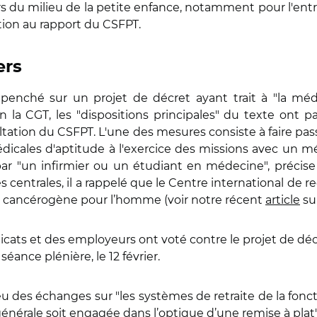
hors du milieu de la petite enfance, notamment pour l'entr
tion au rapport du CSFPT.
ers
i penché sur un projet de décret ayant trait à "la m
on la CGT, les "dispositions principales" du texte ont p
ultation du CSFPT. L'une des mesures consiste à faire pa
dicales d'aptitude à l'exercice des missions avec un méd
par "un infirmier ou un étudiant en médecine", précis
es centrales, il a rappelé que le Centre international de re
cancérogène pour l’homme (voir notre récent
article
sur
icats et des employeurs ont voté contre le projet de déc
séance plénière, le 12 février.
des échanges sur "les systèmes de retraite de la fonctio
énérale soit engagée dans l’optique d’une remise à plat"