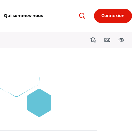
Qui sommes-nous
Connexion
Rechercher
Directions région
Contact
Acces