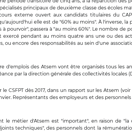
une période transitoire de cinq ans, à la répartition des 
écialisés principaux de deuxième classe des écoles mater
ours externe ouvert aux candidats titulaires du CAP
qu'aujourd'hui elle est de "60% au moins". À l'inverse, la
 à pourvoir", passera à "au moins 60%". Le nombre de po
t exercé pendant au moins quatre ans une ou des acti
es, ou encore des responsabilités au sein d'une associati
dre d'emplois des Atsem vont être organisés tous les ans
séance par la direction générale des collectivités locales 
le CSFPT dès 2017, dans un rapport sur les Atsem (voir
 janvier. Représentants des employeurs et des personnel
t le métier d'Atsem est "important", en raison de "la d
joints techniques", des personnels dont la rémunérati