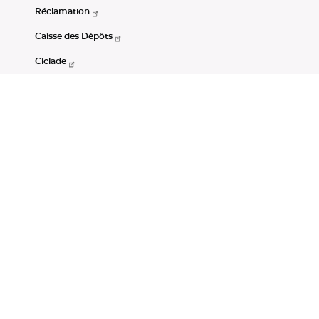
Réclamation
Caisse des Dépôts
Ciclade
CDC-Net
Consignations
Portail Open Data CDC
Restez connectés
LinkedIn
Youtube
Instagram
RSS
Mentions légales
CGU
Données personnelles
Accessibilité : non conforme
DSP2
Instruments financiers
Gestion des cookies