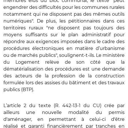
membres élus du bloc communal, le texte "peut
engendrer des difficultés pour les communes rurales
notamment qui ne disposent pas des mêmes outils
numériques". De plus, les pétitionnaires dans ces
territoires ruraux "ne disposent pas toujours des
moyens suffisants sur le plan administratif pour
répondre aux exigences imposées dans le cadre des
procédures électroniques en mati
è
re d
’
urbanisme
ou de marchés publics", soulignent-t-ils. Le minist
è
re
du Logement rel
è
ve de son côté
que la
d
é
mat
érialisation des procédures est une demande
des acteurs de la profession de la construction
formulée lors des assises du bâtiment et des travaux
publics (BTP).
L
’
article 2 du texte (R. 442-13-1 du CU) crée par
ailleurs une nouvelle modalité du permis
d'aménager, en permettant à celui-ci d'être
réalisé
et garanti financiè
rement par tranches en