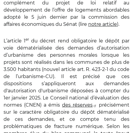
complément du projet de loi relatif au
développement de l
’
offre de logements abordables
adopté le 5 juin dernier par la commission des
affaires économiques du Sénat (lire
notre article
).
er
L
’
article 1
du décret rend obligatoire le dépôt par
voie dé
mat
érialisée des demandes d
’
autorisation
d
’
urbanisme des personnes morales lorsque les
projets sont réalisés dans les communes de plus de
3.500 habitants (nouvel article art. R. 423-2-1 du code
de l
’
urbanisme-CU). Il est précisé que ces
dispositions s
’
appliqueront aux demandes
d'autorisation d'urbanisme déposées à compter du
1er janvier 2025. Le Conseil national d’évaluation des
normes (CNEN) a émis
des réserves
précisément
sur le caract
è
re obligatoire du dépôt dé
mat
érialisé
de ces demandes, et ce compte tenu des
problématiques de fracture numérique. Selon les