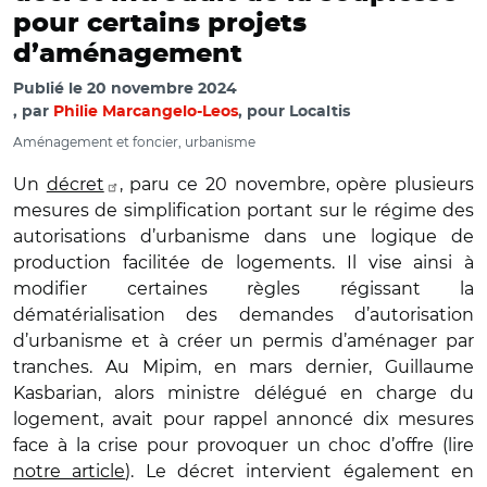
pour certains projets
d’aménagement
Publié le
20 novembre 2024
par
Philie Marcangelo-Leos
, pour Localtis
Aménagement et foncier, urbanisme
Un
décret
, paru ce 20 novembre, op
è
re plusieurs
mesures de simplification portant sur le régime des
autorisations d
’
urbanisme dans une logique de
production facilitée de logements. Il vise ainsi à
modifier certaines r
è
gles régissant la
dé
mat
érialisation des demandes d
’
autorisation
d
’
urbanisme et à créer un permis d
’
aménager par
tranches. Au Mipim, en mars dernier, Guillaume
Kasbarian, alors ministre délégué en charge du
logement, avait pour rappel annoncé dix mesures
face à la crise pour provoquer un choc d
’
offre (lire
notre article
). Le décret intervient également en