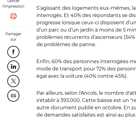
Lancer
l'impression
S’agissant des logements eux-mêmes, la
interrogés. Et 40% des répondants se dise
Lancer l'impression
progresse lorsque ceux-ci disposent d’une
d’un parc ou d’un jardin à moins de 5 mi
Partager
problèmes récurrents d’ascenseurs (34%
sur
de problèmes de panne.
Partager cette page sur Facebook
Enfin, 60% des personnes interrogées met
Partager cette page sur Linkedin
mode de transport pour 72% des personn
égal avec la voiture (40% contre 45%).
Partager cette page sur Twitter
Par ailleurs, selon l'Ancols, le nombre d
Partager cette page sur Courriel
s'établir à 393.000. Cette baisse est un 
autre document publié en octobre. En par
de demandes satisfaites est ainsi au plus