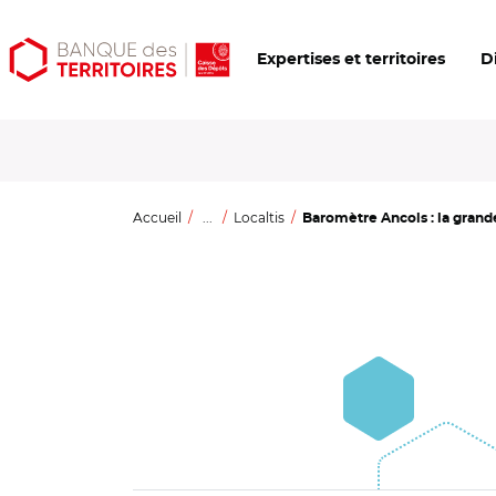
Aller
Aller
Ouvrir
Expertises et territoires
D
au
au
les
contenu
menu
outils
principal
principal
d'accessibilité
Accueil
...
Localtis
Baromètre Ancols : la grande