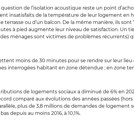
 question de l’isolation acoustique reste un point d’
nt insatisfaits de la température de leur logement en hiv
 terrasse ou d’un balcon. De la même manière, ils sont 7
nutes à pied augmente leur niveau de satisfaction. Un ti
 des ménages sont victimes de problèmes récurrents) q
tent moins de 30 minutes pour se rendre sur leur lieu de
es interrogées habitant en zone détendue ; en zone te
'attributions de logements sociaux a diminué de 6% en 20
"record comparé aux évolutions des années passées (hors p
allèle, plus de 3,8 millions de demandes de logement so
 bas depuis au moins 2016, à 10,1%.