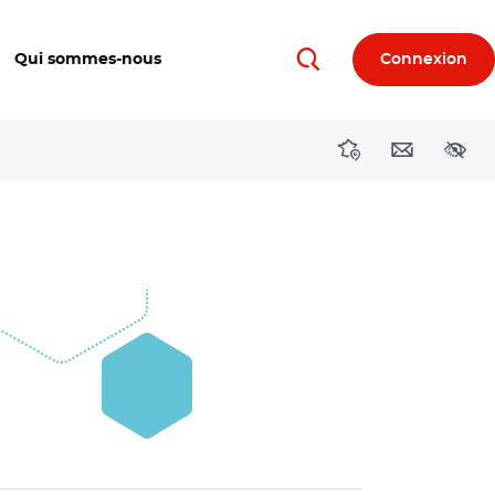
Qui sommes-nous
Connexion
Rechercher
Directions région
Contact
Acces