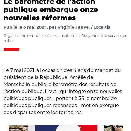
Le baromètre de l'action
publique embarque onze
nouvelles réformes
Publié le
6 mai 2021
par
Virginie Fauvel / Localtis
Organisation territoriale, élus et institutions, Citoyenneté et services au
public
Le 7 mai 2021, à l’occasion des 4 ans du mandat du
président de la République, Amélie de
Montchalin publie le baromètre des résultats de
l’action publique. L'outil qui intègre onze nouvelles
politiques publiques - portant à 36 le nombre de
politiques publiques recensées - met en exergue
des disparités entre les territoires.
© Ministère de la transformation et de la fonction
publiques