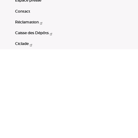
Espace presse
Contact
Réclamation
Caisse des Dépôts
Ciclade
CDC-Net
Consignations
Portail Open Data CDC
Restez connectés
LinkedIn
Youtube
Instagram
RSS