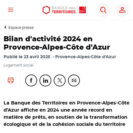
Menu
Aller
Aller
Ouvrir
Rechercher
au
au
les
contenu
menu
outils
Espace presse
principal
principal
d'accessibilité
Bilan d'activité 2024 en
Provence-Alpes-Côte d'Azur
Publié le
23 avril 2025
Provence-Alpes-Côte d'Azur
Logement social
Lancer l'impression
Partager cette page sur Facebook
Partager cette page sur Linkedin
Partager cette page sur Twitter
Partager cette page sur Co
La Banque des Territoires en Provence-Alpes-Côte
d’Azur affiche en 2024 une année record en
matière de prêts, en soutien de la transformation
écologique et de la cohésion sociale du territoire