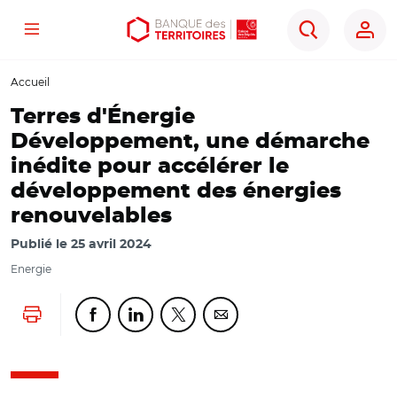
Menu
Aller
Aller
Ouvrir
Rechercher
au
au
les
contenu
menu
outils
Accueil
principal
principal
d'accessibilité
Terres d'Énergie
Développement, une démarche
inédite pour accélérer le
développement des énergies
renouvelables
Publié le
25 avril 2024
Energie
Lancer l'impression
Partager cette page sur Facebook
Partager cette page sur Linkedin
Partager cette page sur Twitter
Partager cette page sur Co