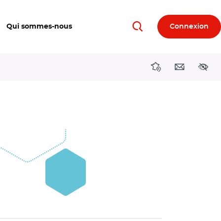
Qui sommes-nous
Connexion
Rechercher
Directions région
Contact
Acces