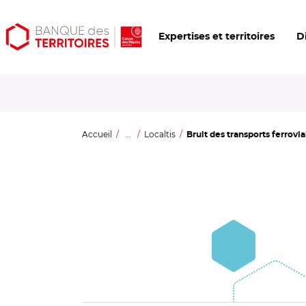
Aller
Aller
Ouvrir
Expertises et territoires
D
au
au
les
contenu
menu
outils
principal
principal
d'accessibilité
Accueil
...
Localtis
Bruit des transports ferroviai