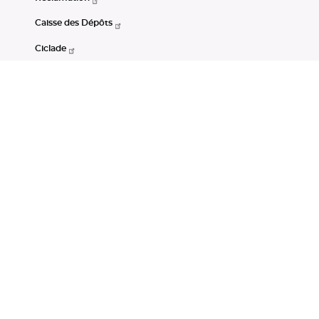
Caisse des Dépôts
Ciclade
CDC-Net
Consignations
Portail Open Data CDC
Restez connectés
LinkedIn
Youtube
Instagram
RSS
Mentions légales
CGU
Données personnelles
Accessibilité : non conforme
DSP2
Instruments financiers
Gestion des cookies