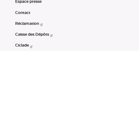
Espace presse
Contact
Réclamation
Caisse des Dépôts
Ciclade
CDC-Net
Consignations
Portail Open Data CDC
Restez connectés
LinkedIn
Youtube
Instagram
RSS