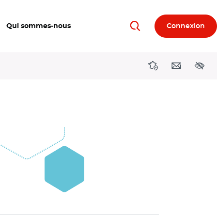
Qui sommes-nous
Connexion
Rechercher
Directions région
Contact
Acces