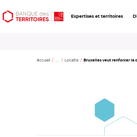
Aller
Aller
Ouvrir
Expertises et territoires
D
au
au
les
contenu
menu
outils
principal
principal
d'accessibilité
Accueil
...
Localtis
Bruxelles veut renforcer la