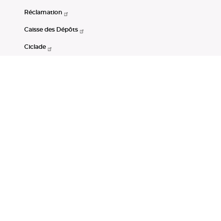
Réclamation
Caisse des Dépôts
Ciclade
CDC-Net
Consignations
Portail Open Data CDC
Restez connectés
LinkedIn
Youtube
Instagram
RSS
Mentions légales
CGU
Données personnelles
Accessibilité : non conforme
DSP2