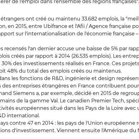
rer de l'emploi dans l'ensemble des régions françaises".
 étrangers ont créé ou maintenu 33.682 emplois, la "meil
on, en 2015, entre Ubifrance et l'Afii / Agence française 
pport sur l'internationalisation de l'économie française 
recensés l'an dernier accuse une baisse de 5% par rappor
ois créés par rapport à 2014 (26.535 emplois). Les entre
c 30% des investissements réalisés en France. Ces projet
soit 48% du total des emplois créés ou maintenus.
dans les fonctions de R&D, ingénierie et design représe
ales des entreprises étrangères en France contribuent p
lemand Siemens a, par exemple, décidé en 2015 de regrou
mains de la gamme Val. Le canadien Premier Tech, spécia
tivités européennes situé dans les Pays de la Loire avec
D international.
ys contre 47 en 2014 : les pays de l'Union européenne r
ns d'investissement. Viennent ensuite l'Amérique du Nord