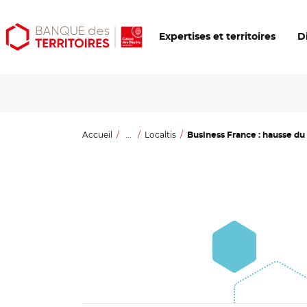
Aller
Aller
Ouvrir
Expertises et territoires
D
au
au
les
contenu
menu
outils
principal
principal
d'accessibilité
Accueil
...
Localtis
Business France : hausse du