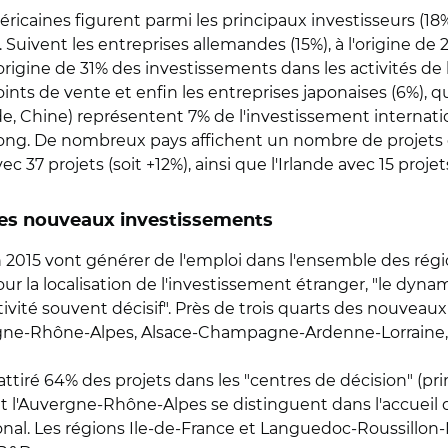
éricaines figurent parmi les principaux investisseurs (18
Suivent les entreprises allemandes (15%), à l'origine de 
l'origine de 31% des investissements dans les activités de
nts de vente et enfin les entreprises japonaises (6%), qu
Inde, Chine) représentent 7% de l'investissement internat
ong. De nombreux pays affichent un nombre de projets 
ec 37 projets (soit +12%), ainsi que l'Irlande avec 15 projets
 des nouveaux investissements
 2015 vont générer de l'emploi dans l'ensemble des régio
ur la localisation de l'investissement étranger, "le dy
ivité souvent décisif". Près de trois quarts des nouveau
vergne-Rhône-Alpes, Alsace-Champagne-Ardenne-Lorraine
 attiré 64% des projets dans les "centres de décision" (p
l'Auvergne-Rhône-Alpes se distinguent dans l'accueil d
onal. Les régions Ile-de-France et Languedoc-Roussillon