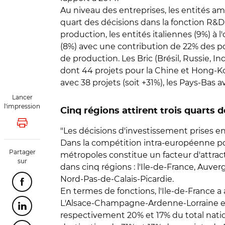
Au niveau des entreprises, les entités am
quart des décisions dans la fonction R&D. 
production, les entités italiennes (9%) à 
(8%) avec une contribution de 22% des poi
de production. Les Bric (Brésil, Russie, 
dont 44 projets pour la Chine et Hong-K
avec 38 projets (soit +31%), les Pays-Bas av
Lancer
l'impression
Cinq régions attirent trois quarts
Lancer l'impression
"Les décisions d'investissement prises en
Dans la compétition intra-européenne po
Partager
métropoles constitue un facteur d'attract
sur
dans cinq régions : l'Ile-de-France, Au
Nord-Pas-de-Calais-Picardie.
Partager cette page sur Facebook
En termes de fonctions, l'Ile-de-France a
L'Alsace-Champagne-Ardenne-Lorraine et 
Partager cette page sur Linkedin
respectivement 20% et 17% du total nati