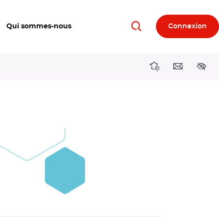
Qui sommes-nous
Connexion
Rechercher
Directions région
Contact
Acces