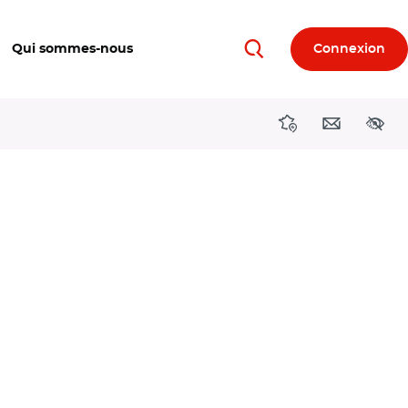
Qui sommes-nous
Connexion
Rechercher
Directions région
Contact
Acces