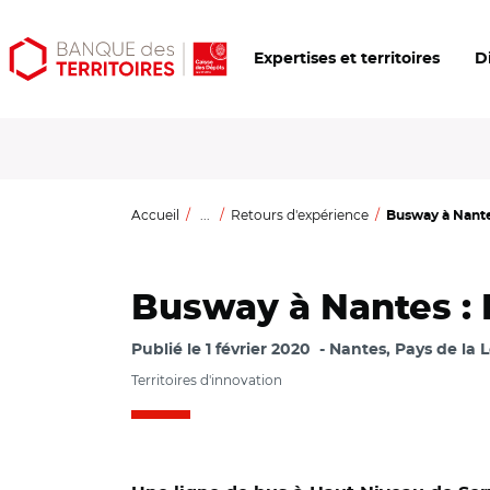
Aller
Aller
Ouvrir
Expertises et territoires
D
au
au
les
contenu
menu
outils
principal
principal
d'accessibilité
Accueil
...
Retours d'expérience
Busway à Nantes 
Busway à Nantes : É
Publié le
1 février 2020
Nantes, Pays de la L
Territoires d'innovation