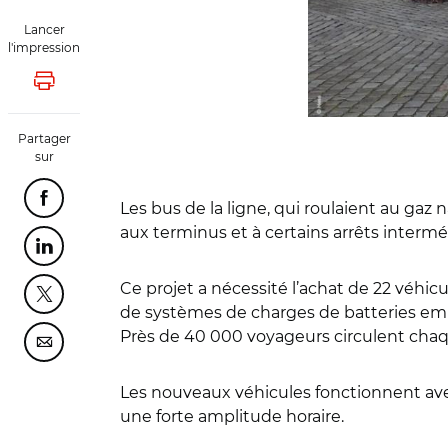
Lancer
l'impression
Lancer l'impression
Partager
sur
Partager cette page sur Facebook
Les bus de la ligne, qui roulaient au gaz
aux terminus et à certains arrêts intermé
Partager cette page sur Linkedin
Ce projet a nécessité l’achat de 22 véhicu
Partager cette page sur Twitter
de systèmes de charges de batteries e
Près de 40 000 voyageurs circulent chaqu
Partager cette page sur Courriel
Les nouveaux véhicules fonctionnent avec
une forte amplitude horaire.