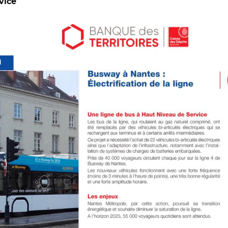
vice
toires