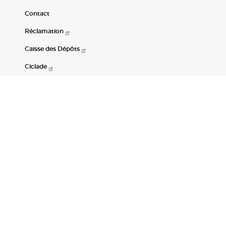
Contact
Réclamation
Caisse des Dépôts
Ciclade
CDC-Net
Consignations
Portail Open Data CDC
Restez connectés
LinkedIn
Youtube
Instagram
RSS