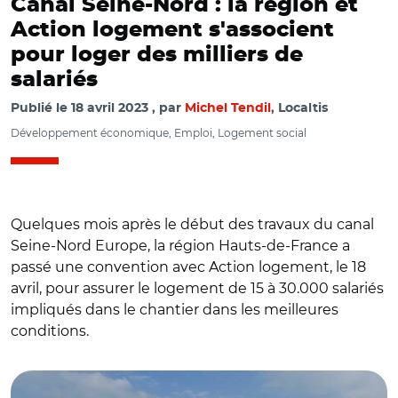
Canal Seine-Nord : la région et
Action logement s'associent
pour loger des milliers de
salariés
Publié le
18 avril 2023
par
Michel Tendil
, Localtis
Développement économique, Emploi, Logement social
Quelques mois après le début des travaux du canal
Seine-Nord Europe, la région Hauts-de-France a
passé une convention avec Action logement, le 18
avril, pour assurer le logement de 15 à 30.000 salariés
impliqués dans le chantier dans les meilleures
© @xavierbertrand/ Bruno Arcadipane, Carole Delga et
conditions.
Xavier Bertand sur le chantier du canal-Seine-Nord-
Europe