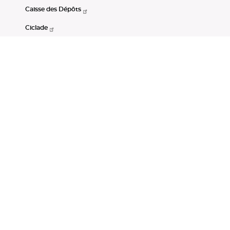
Caisse des Dépôts
Ciclade
CDC-Net
Consignations
Portail Open Data CDC
Restez connectés
LinkedIn
Youtube
Instagram
RSS
Mentions légales
CGU
Données personnelles
Accessibilité : non conforme
DSP2
Instruments financiers
Gestion des cookies
© Banque des Territoires 2026. Tous droits réservés.