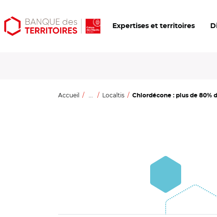
Aller
Aller
Ouvrir
Expertises et territoires
D
au
au
les
contenu
menu
outils
principal
principal
d'accessibilité
Accueil
...
Localtis
Chlordécone : plus de 80% de