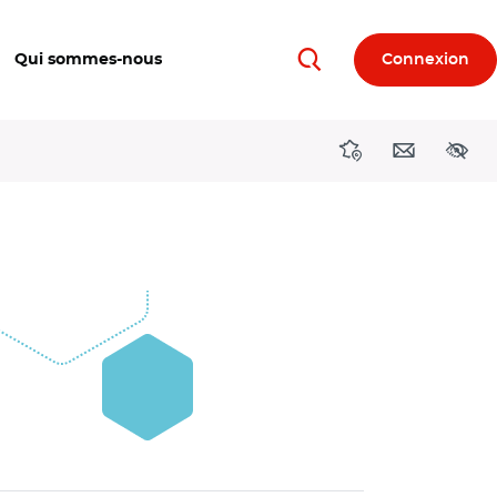
Qui sommes-nous
Connexion
Rechercher
Directions région
Contact
Acces