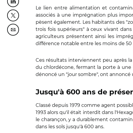
Partager cette page sur Linkedin
Le lien entre alimentation et contamina
associés à une imprégnation plus importa
Partager cette page sur Twitter
pèsent également. Les habitants des "z
trois fois supérieurs" à ceux vivant d
Partager cette page sur Courriel
agriculteurs présentent ainsi les imprég
différence notable entre les moins de 50 a
Ces résultats interviennent peu après la 
du chlordécone, fermant la porte à une r
dénoncé un "jour sombre", ont annoncé u
Jusqu'à 600 ans de présen
Classé depuis 1979 comme agent possible
1993 alors qu'il était interdit dans l'He
le charançon, y a durablement contaminé p
dans les sols jusqu'à 600 ans.