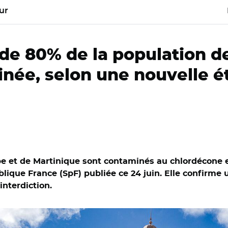
ur
 de 80% de la population 
née, selon une nouvelle é
 et de Martinique sont contaminés au chlordécone et
blique France (SpF) publiée ce 24 juin. Elle confirme
interdiction.
he New York Times-REDUX-REA/ Pointe-à-Pitre en Guadeloupe