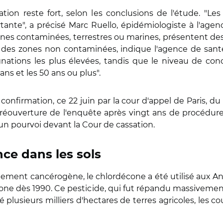
tion reste fort, selon les conclusions de l'étude. "Le
nte", a précisé Marc Ruello, épidémiologiste à l'agence
ones contaminées, terrestres ou marines, présentent d
ans des zones non contaminées, indique l'agence de san
nations les plus élevées, tandis que le niveau de conc
ns et les 50 ans ou plus".
confirmation, ce 22 juin par la cour d'appel de Paris, d
éouverture de l'enquête après vingt ans de procédures.
n pourvoi devant la Cour de cassation.
ce dans les sols
ment cancérogène, le chlordécone a été utilisé aux Anti
xagone dès 1990. Ce pesticide, qui fut répandu massiveme
lusieurs milliers d'hectares de terres agricoles, les cour