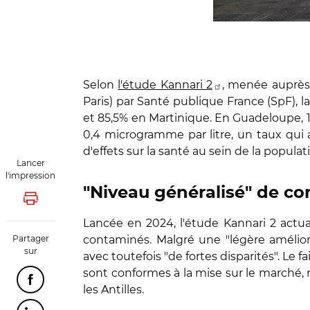
Selon
l'étude Kannari 2
, menée auprès 
Paris) par Santé publique France (SpF), 
et 85,5% en Martinique. En Guadeloupe, 14
0,4 microgramme par litre, un taux qui 
d'effets sur la santé au sein de la populat
Lancer
l'impression
"Niveau généralisé" de c
Lancer l'impression
Lancée en 2024, l'étude Kannari 2 actual
Partager
contaminés. Malgré une "légère améliorat
sur
avec toutefois "de fortes disparités". Le 
sont conformes à la mise sur le marché, 
Partager cette page sur Facebook
les Antilles.