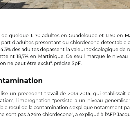
de quelque 1.170 adultes en Guadeloupe et 1.150 en Ma
la part d'adultes présentant du chlordécone détectable
,3% des adultes dépassent la valeur toxicologique de réf
atteint 18,7% en Martinique. Ce seuil marque le niveau 
ion ne peut être exclu", précise SpF.
ontamination
ise un précédent travail de 2013-2014, qui établissait q
ion", l'imprégnation "persiste à un niveau généralisé"
faible recul de la contamination s'explique notamment par
ne sont pas à zéro chlordécone", a expliqué à l'AFP Jac