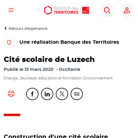
Menu
Aller
Aller
Ouvrir
Rechercher
au
au
les
contenu
menu
outils
Retours d'expérience
principal
principal
d'accessibilité
Une réalisation Banque des Territoires
Cité scolaire de Luzech
Publié le
13 mars 2020
Occitanie
Energie, Jeunesse, éducation et formation, Environnement
Lancer l'impression
Partager cette page sur Facebook
Partager cette page sur Linkedin
Partager cette page sur Twitter
Partager cette page sur Co
Construction d'une cité scolaire