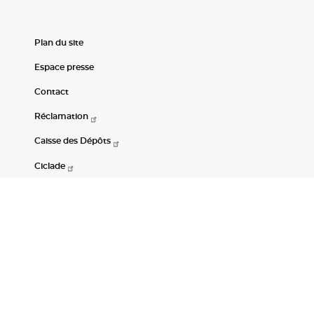
Plan du site
Espace presse
Contact
Réclamation
Caisse des Dépôts
Ciclade
CDC-Net
Consignations
Portail Open Data CDC
Restez connectés