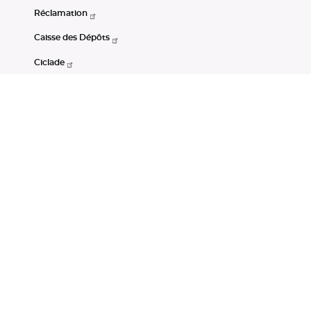
Réclamation
Caisse des Dépôts
Ciclade
CDC-Net
Consignations
Portail Open Data CDC
Restez connectés
LinkedIn
Youtube
Instagram
RSS
Mentions légales
CGU
Données personnelles
Accessibilité : non conforme
DSP2
Instruments financiers
Gestion des cookies