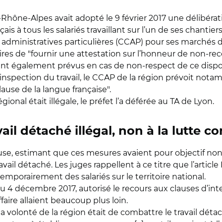
e-Rhône-Alpes avait adopté le 9 février 2017 une délibér
çais à tous les salariés travaillant sur l’un de ses chantie
s administratives particulières (CCAP) pour ses marchés 
es de "fournir une attestation sur l’honneur de non-reco
ient également prévus en cas de non-respect de ce dispos
 l’inspection du travail, le CCAP de la région prévoit n
use de la langue française".
ional était illégale, le préfet l’a déférée au TA de Lyon.
vail détaché illégal, non à la lutte c
ieuse, estimant que ces mesures avaient pour objectif non 
ail détaché. Les juges rappellent à ce titre que l’article 
porairement des salariés sur le territoire national.
du 4 décembre 2017, autorisé le recours aux clauses d’int
faire allaient beaucoup plus loin.
la volonté de la région était de combattre le travail détac