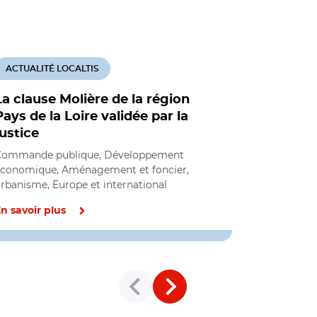
ACTUALITÉ LOCALTIS
ACTUALITÉ
La clause Molière de la région
Lutte con
Pays de la Loire validée par la
illégal :
justice
renforce l
Commande publique, Développement
Commande p
conomique, Aménagement et foncier,
économique, 
rbanisme, Europe et international
Aménagement
Emploi
n savoir plus
En savoir pl