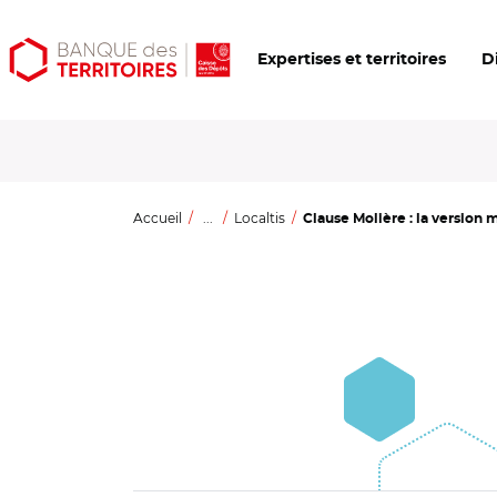
Aller
Aller
Ouvrir
Expertises et territoires
D
au
au
les
contenu
menu
outils
principal
principal
d'accessibilité
Accueil
...
Localtis
Clause Molière : la version 