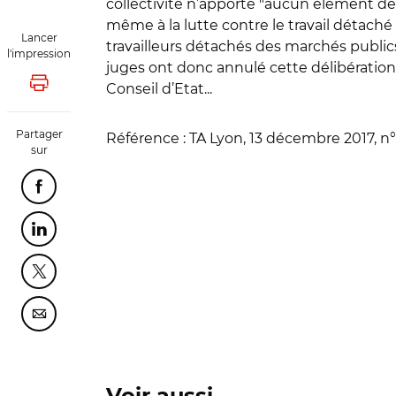
collectivité n’apporte "aucun élément de n
même à la lutte contre le travail détaché i
Lancer
travailleurs détachés des marchés public
l'impression
juges ont donc annulé cette délibération. 
Conseil d’Etat...
Lancer l'impression
Partager
Référence :
TA Lyon, 13 décembre 2017, n
sur
Partager cette page sur Facebook
Partager cette page sur Linkedin
Partager cette page sur Twitter
Partager cette page sur Courriel