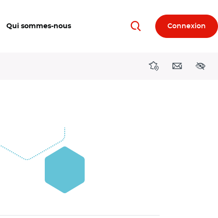
Qui sommes-nous
Connexion
Rechercher
Directions région
Contact
Acces