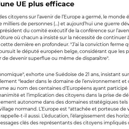
’une UE plus efficace
es citoyens sur l’avenir de l’Europe a germé, le monde é
milliers de personnes (…) et aujourd’hui une guerre dév
sident du comité exécutif de la conférence sur l’avenir 
ture où chacun a insisté sur la nécessité de continuer à f
ette dernière en profondeur. "J’ai la conviction ferme q
poursuit le député européen belge, considérant que les 
er de devenir superflue ou même de disparaître".
onomique", exhorte une Suédoise de 21 ans, insistant sur
lement "leader dans le domaine de l’environnement et du
emme au nom des centaines d’Européens ayant participé au
animité et l’implication des citoyens dans la prise de d
ment autonome dans des domaines stratégiques tels que 
 village normand. L’Europe est "attachée et porteuse de
, rappelle-t-il aussi. L’éducation, l’élargissement des hor
essages clés des représentants des citoyens impliqués