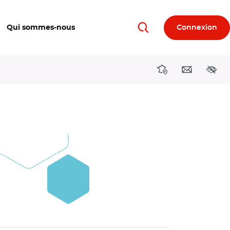
Qui sommes-nous
Connexion
Rechercher
Directions région
Contact
Acces