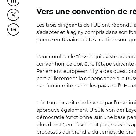
Partager cette page sur Linkedin
Vers une convention de rév
Partager cette page sur Twitter
Les trois dirigeants de l’UE ont répondu
Partager cette page sur Courriel
s’adapter et à agir y compris dans son for
guerre en Ukraine a été à ce titre soulig
Pour combler le "fossé" qui existe aujourd
convention, ce doit être l’étape suivant
Parlement européen. "Il y a des questions 
particulièrement la dépendance à la Russie
par l’unanimité parmi les pays de l’UE – e
"J’ai toujours dit que le vote par l’unani
approuve également Ursula von der Leye
démocratie fonctionne, sur une base perma
plus direct", en n’excluant pas, sous les a
processus qui prendra du temps, de premi