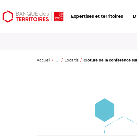
Aller
Aller
Ouvrir
Expertises et territoires
D
au
au
les
contenu
menu
outils
principal
principal
d'accessibilité
Accueil
...
Localtis
Clôture de la conférence sur 