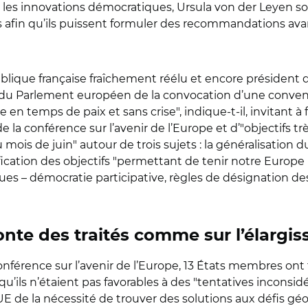
r les innovations démocratiques, Ursula von der Leyen s
 afin qu’ils puissent formuler des recommandations av
que française fraîchement réélu et encore président du 
 du Parlement européen de la convocation d’une conventio
e en temps de paix et sans crise", indique-t-il, invitant à 
la conférence sur l’avenir de l’Europe et d’"objectifs trè
mois de juin" autour de trois sujets : la généralisation du
rification des objectifs "permettant de tenir notre Europe 
ques – démocratie participative, règles de désignation de
fonte des traités comme sur l’élargi
onférence sur l’avenir de l’Europe, 13 États membres ont f
qu’ils n’étaient pas favorables à des "tentatives inconsid
’UE de la nécessité de trouver des solutions aux défis gé