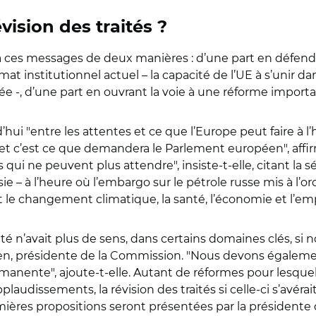
ision des traités ?
 à ces messages de deux manières : d’une part en défenda
mat institutionnel actuel – la capacité de l’UE à s’unir d
née -, d’une part en ouvrant la voie à une réforme importa
’hui "entre les attentes et ce que l’Europe peut faire à 
e et c’est ce que demandera le Parlement européen", aff
qui ne peuvent plus attendre", insiste-t-elle, citant la sé
 – à l’heure où l’embargo sur le pétrole russe mis à l’ord
t le changement climatique, la santé, l’économie et l’empl
mité n’avait plus de sens, dans certains domaines clés, s
n, présidente de la Commission. "Nous devons égalemen
nente", ajoute-t-elle. Autant de réformes pour lesquelle
pplaudissements, la révision des traités si celle-ci s’avér
ères propositions seront présentées par la présidente 