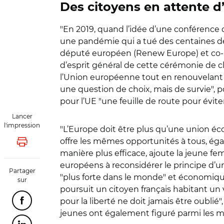
Des citoyens en attente d
"En 2019, quand l’idée d’une conférence d
une pandémie qui a tué des centaines de 
député européen (Renew Europe) et co-pré
d’esprit général de cette cérémonie de clô
l’Union européenne tout en renouvelant c
une question de choix, mais de survie", 
pour l’UE "une feuille de route pour évit
Lancer
l'impression
"L’Europe doit être plus qu’une union éc
offre les mêmes opportunités à tous, éga
Lancer l'impression
manière plus efficace, ajoute la jeune f
européens à reconsidérer le principe d’un
Partager
"plus forte dans le monde" et économique
sur
poursuit un citoyen français habitant un
pour la liberté ne doit jamais être oublié"
Partager cette page sur Facebook
jeunes ont également figuré parmi les m