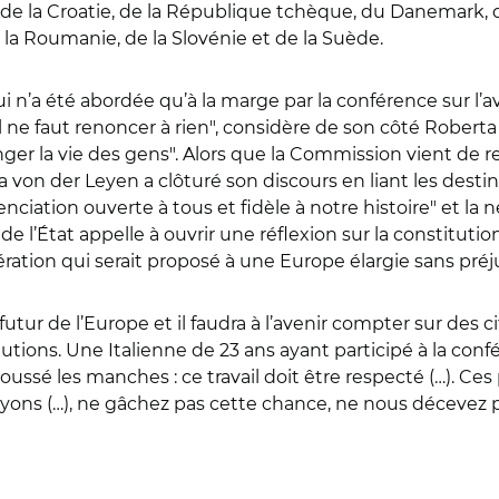
e, de la Croatie, de la République tchèque, du Danemark, de
de la Roumanie, de la Slovénie et de la Suède.
i n’a été abordée qu’à la marge par la conférence sur l’av
ne faut renoncer à rien", considère de son côté Roberta 
anger la vie des gens". Alors que la Commission vient de
la von der Leyen a clôturé son discours en liant les dest
renciation ouverte à tous et fidèle à notre histoire" et la
ef de l’État appelle à ouvrir une réflexion sur la constit
tion qui serait proposé à une Europe élargie sans préj
tur de l’Europe et il faudra à l’avenir compter sur des c
utions. Une Italienne de 23 ans ayant participé à la confé
ussé les manches : ce travail doit être respecté (…). C
yons (…), ne gâchez pas cette chance, ne nous décevez p