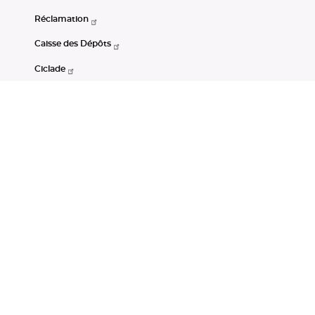
Réclamation
Caisse des Dépôts
Ciclade
CDC-Net
Consignations
Portail Open Data CDC
Restez connectés
LinkedIn
Youtube
Instagram
RSS
Mentions légales
CGU
Données personnelles
Accessibilité : non conforme
DSP2