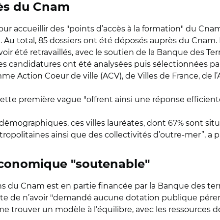
rès du Cnam
r accueillir des "points d’accès à la formation" du Cnam 
i. Au total, 85 dossiers ont été déposés auprès du Cnam. 
ir été retravaillés, avec le soutien de la Banque des Terri
tes candidatures ont été analysées puis sélectionnées 
amme Action Coeur de ville (ACV), de Villes de France, 
ette première vague "offrent ainsi une réponse efficien
o-démographiques, ces villes lauréates, dont 67% sont situé
politaines ainsi que des collectivités d’outre-mer”, a pa
conomique "soutenable"
ns du Cnam est en partie financée par la Banque des te
félicite de n’avoir "demandé aucune dotation publique p
 trouver un modèle à l’équilibre, avec les ressources de l