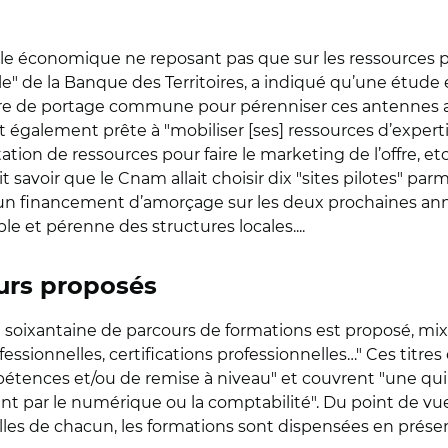
e économique ne reposant pas que sur les ressources pu
" de la Banque des Territoires, a indiqué qu’une étude 
tructure de portage commune pour pérenniser ces antenn
 également prête à "mobiliser [ses] ressources d’expertis
tion de ressources pour faire le marketing de l’offre, etc.
t savoir que le Cnam allait choisir dix "sites pilotes" parm
d’un financement d’amorçage sur les deux prochaines année
 et pérenne des structures locales....
urs proposés
e soixantaine de parcours de formations est proposé, mix
ofessionnelles, certifications professionnelles…" Ces titr
tences et/ou de remise à niveau" et couvrent "une quinz
nt par le numérique ou la comptabilité". Du point de vu
lles de chacun, les formations sont dispensées en présen