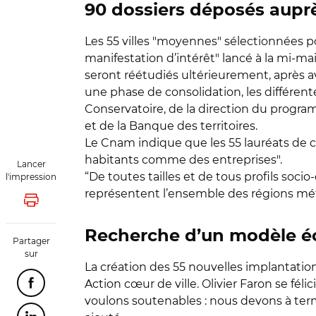
90 dossiers déposés aup
Les 55 villes "moyennes" sélectionnées pou
manifestation d’intérêt" lancé à la mi-ma
seront réétudiés ultérieurement, après avo
une phase de consolidation, les différen
Conservatoire, de la direction du progr
et de la Banque des territoires.
Le Cnam indique que les 55 lauréats de c
habitants comme des entreprises".
Lancer
“De toutes tailles et de tous profils soci
l'impression
représentent l’ensemble des régions métro
Lancer l'impression
Recherche d’un modèle é
Partager
sur
La création des 55 nouvelles implantatio
Action cœur de ville. Olivier Faron se 
Partager cette page sur Facebook
voulons soutenables : nous devons à terme