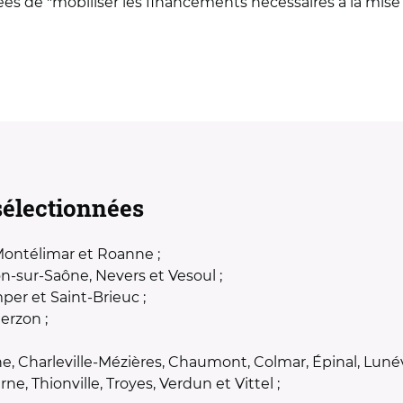
ées de "mobiliser les financements nécessaires à la mise
sélectionnées
Montélimar et Roanne ;
-sur-Saône, Nevers et Vesoul ;
per et Saint-Brieuc ;
erzon ;
Charleville-Mézières, Chaumont, Colmar, Épinal, Lunévil
rne, Thionville, Troyes, Verdun et Vittel ;