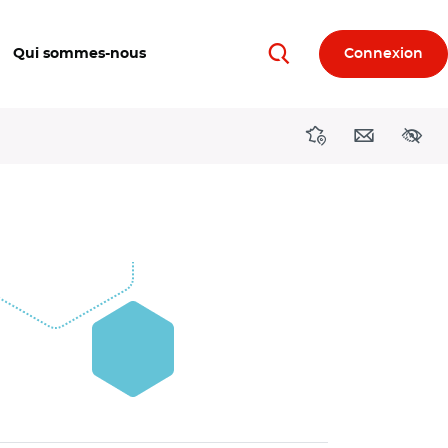
Qui sommes-nous
Connexion
Rechercher
Directions région
Contact
Acces