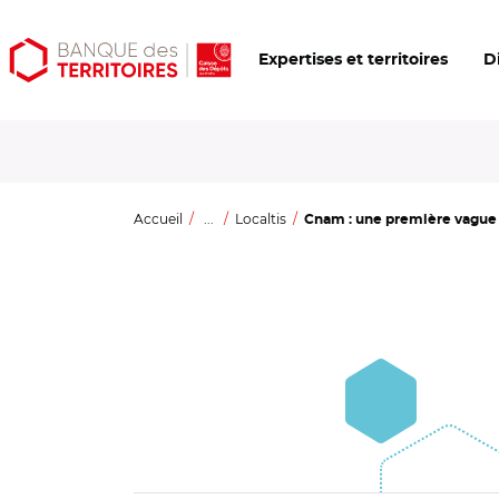
Aller
Aller
Ouvrir
Expertises et territoires
D
au
au
les
contenu
menu
outils
principal
principal
d'accessibilité
Accueil
...
Localtis
Cnam : une première vague d