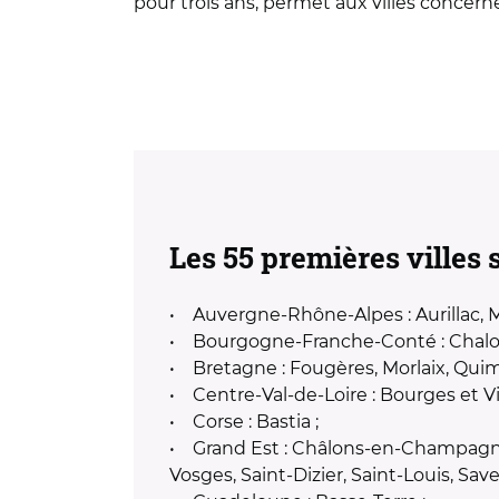
pour trois ans, permet aux villes concern
Les 55 premières villes 
• Auvergne-Rhône-Alpes : Aurillac, 
• Bourgogne-Franche-Conté : Chalon
• Bretagne : Fougères, Morlaix, Quim
• Centre-Val-de-Loire : Bourges et Vi
• Corse : Bastia ;
• Grand Est : Châlons-en-Champagne, 
Vosges, Saint-Dizier, Saint-Louis, Save