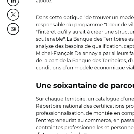
ajouté.
Partager cette page sur Linkedin
Partager cette page sur Twitter
Dans cette optique "de trouver un modèl
responsable du programme "Cœur de ville
Partager cette page sur Courriel
"l’intérêt qu’il y aurait à créer une s
soutenable". La Banque des Territoires est
analyse des besoins de qualification, capta
Michel-François Delannoy a par ailleurs fai
de la part de la Banque des Territoires, 
conditions d’un modèle économique viable
Une soixantaine de parco
Sur chaque territoire, un catalogue d’un
Répertoire national des certifications pr
professionnalisation, de montée en compé
l’entrepreneuriat au commerce, en passa
contraintes professionnelles et personne