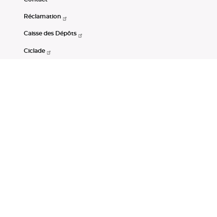
Réclamation
Caisse des Dépôts
Ciclade
CDC-Net
Consignations
Portail Open Data CDC
Restez connectés
LinkedIn
Youtube
Instagram
RSS
Mentions légales
CGU
Données personnelles
Accessibilité : non conforme
DSP2