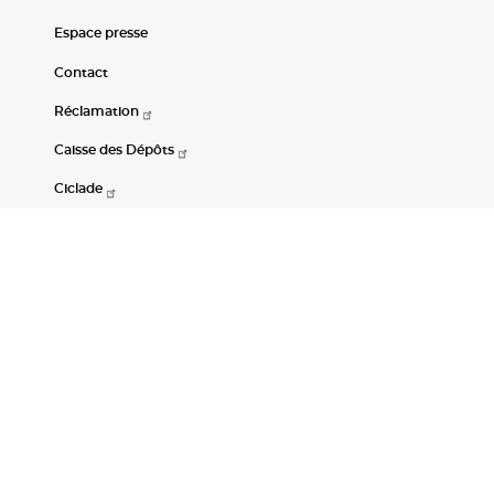
Espace presse
Contact
Réclamation
Caisse des Dépôts
Ciclade
CDC-Net
Consignations
Portail Open Data CDC
Restez connectés
LinkedIn
Youtube
Instagram
RSS