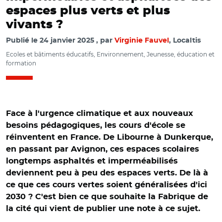
espaces plus verts et plus
vivants ?
Publié le
24 janvier 2025
par
Virginie Fauvel
, Localtis
Ecoles et bâtiments éducatifs, Environnement, Jeunesse, éducation et
formation
Face à l'urgence climatique et aux nouveaux
besoins pédagogiques, les cours d'école se
réinventent en France. De Libourne à Dunkerque,
en passant par Avignon, ces espaces scolaires
longtemps asphaltés et imperméabilisés
deviennent peu à peu des espaces verts. De là à
ce que ces cours vertes soient généralisées d'ici
2030 ? C'est bien ce que souhaite la Fabrique de
la cité qui vient de publier une note à ce sujet.
© Mairie de Colomiers – Photographe ©Eric Corlay /
L'école Jules-Ferry de Colomiers