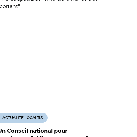
portant".
ACTUALITÉ LOCALTIS
ACTUALITÉ
Un Conseil national pour
Le Consei