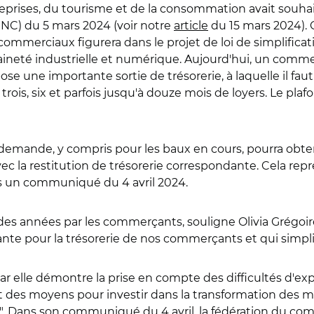
prises, du tourisme et de la consommation avait souhai
NC) du 5 mars 2024 (voir notre
article
du 15 mars 2024). C
ommerciaux figurera dans le projet de loi de simplificat
raineté industrielle et numérique. Aujourd'hui, un comm
ose une importante sortie de trésorerie, à laquelle il faut
rois, six et parfois jusqu'à douze mois de loyers. Le pl
demande, y compris pour les baux en cours, pourra obteni
ec la restitution de trésorerie correspondante. Cela r
ns un communiqué du 4 avril 2024.
des années par les commerçants, souligne Olivia Grégoi
nte pour la trésorerie de nos commerçants et qui simplif
ar elle démontre la prise en compte des difficultés d'expl
et des moyens pour investir dans la transformation des
ité". Dans son communiqué du 4 avril, la fédération du co