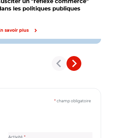
susciter un "réflexe commerce"
commerce
dans les politiques publiques
institué
Développeme
territoriale, 
n savoir plus
En savoir pl
*
champ obligatoire
(champ obligatoire)
Activité