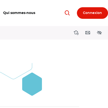
Qui sommes-nous
Connexion
Rechercher
Directions région
Contact
Acces