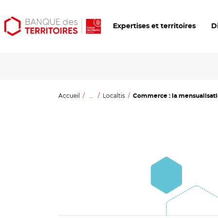
Aller
Aller
Ouvrir
Expertises et territoires
D
au
au
les
contenu
menu
outils
principal
principal
d'accessibilité
Accueil
...
Localtis
Commerce : la mensualisation