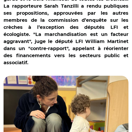
La rapporteure Sarah Tanzilli a rendu publiques
ses propositions, approuvées par les autres
membres de la commission d’enquête sur les
crèches à l’exception des députés LFI et
écologiste. "La marchandisation est un facteur
aggravant", juge le député LFI William Martinet
dans un "contre-rapport", appelant à réorienter
des financements vers les secteurs public et
associatif.
© @sarah_tanzilli/ Sarah Tanzilli lors d'une visite de crèche
en février dernier