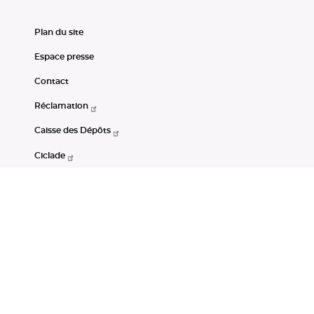
Plan du site
Espace presse
Contact
Réclamation
Caisse des Dépôts
Ciclade
CDC-Net
Consignations
Portail Open Data CDC
Restez connectés
LinkedIn
Youtube
Instagram
RSS