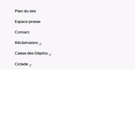
Plan du site
Espace presse
Contact
Réclamation
Caisse des Dépôts
Ciclade
CDC-Net
Consignations
Portail Open Data CDC
Restez connectés
LinkedIn
Youtube
Instagram
RSS