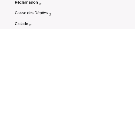
Réclamation
Caisse des Dépôts
Ciclade
CDC-Net
Consignations
Portail Open Data CDC
Restez connectés
LinkedIn
Youtube
Instagram
RSS
Mentions légales
CGU
Données personnelles
Accessibilité : non conforme
DSP2
Instruments financiers
Gestion des cookies