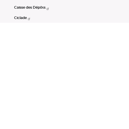
Caisse des Dépôts
Ciclade
CDC-Net
Consignations
Portail Open Data CDC
Restez connectés
LinkedIn
Youtube
Instagram
RSS
Mentions légales
CGU
Données personnelles
Accessibilité : non conforme
DSP2
Instruments financiers
Gestion des cookies