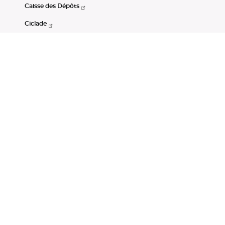
Caisse des Dépôts
Ciclade
CDC-Net
Consignations
Portail Open Data CDC
Restez connectés
LinkedIn
Youtube
Instagram
RSS
Mentions légales
CGU
Données personnelles
Accessibilité : non conforme
DSP2
Instruments financiers
Gestion des cookies
© Banque des Territoires 2026. Tous droits réservés.