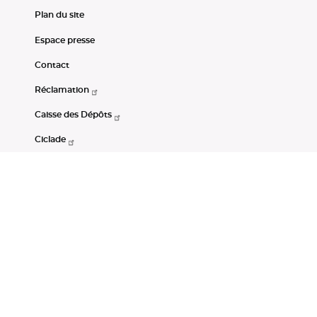
Plan du site
Espace presse
Contact
Réclamation
Caisse des Dépôts
Ciclade
CDC-Net
Consignations
Portail Open Data CDC
Restez connectés
LinkedIn
Youtube
Instagram
RSS