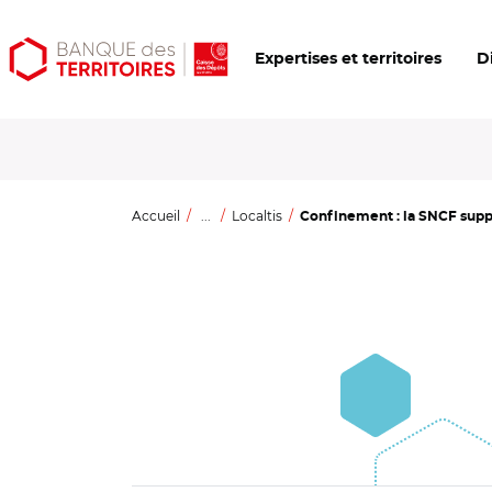
Aller
Aller
Ouvrir
Expertises et territoires
D
au
au
les
contenu
menu
outils
principal
principal
d'accessibilité
Accueil
...
Localtis
Confinement : la SNCF sup