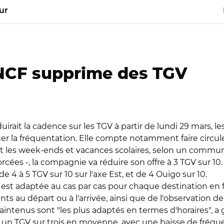
ur
SNCF supprime des TGV
irait la cadence sur les TGV à partir de lundi 29 mars, 
er la fréquentation. Elle compte notamment faire circuler
ort les week-ends et vacances scolaires, selon un commun
cées -, la compagnie va réduire son offre à 3 TGV sur 10. 
de 4 à 5 TGV sur 10 sur l'axe Est, et de 4 Ouigo sur 10.
fre est adaptée au cas par cas pour chaque destination en
ts au départ ou à l'arrivée, ainsi que de l'observation d
enus sont "les plus adaptés en termes d'horaires", a 
ée un TGV sur trois en moyenne, avec une baisse de fréqu