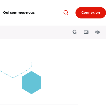
Qui sommes-nous
Connexion
Rechercher
Directions région
Contact
Acces