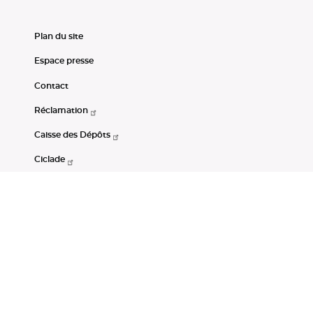
Plan du site
Espace presse
Contact
Réclamation
Caisse des Dépôts
Ciclade
CDC-Net
Consignations
Portail Open Data CDC
Restez connectés